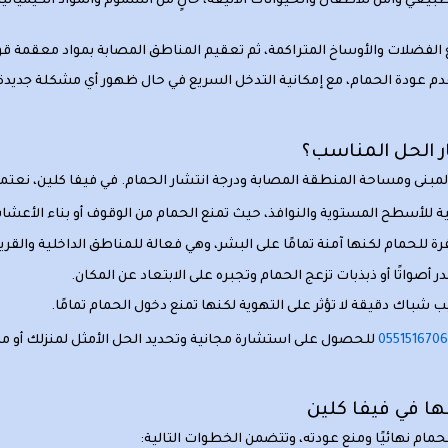
ي وآمن للأطفال والحيوانات الأليفة، خالٍ من السموم والمواد الكيميائية ا
لفضلات والأوساخ المتراكمة، ثم تعقيم المناطق المصابة بمواد معقمة قوية 
دم عودة الحمام، مع إمكانية التدخل السريع في حال ظهور أي مشكلة جديدة.
ر الحل المناسب؟
لمبنى ومساحة المنطقة المصابة ودرجة انتشار الحمام. في فيفا كلين، نعتمد
ة للأسطح المستوية والنوافذ، حيث تمنع الحمام من الوقوف أو بناء الأعش
للحمام لكنها آمنة تمامًا على البشر، وهي فعالة للمناطق الداخلية والقري
واتًا أو ذبذبات تزعج الحمام وتجبره على الابتعاد عن المكان.
 شباك دقيقة لا تؤثر على التهوية لكنها تمنع دخول الحمام تمامًا.
055151670
للحصول على استشارة مجانية وتحديد الحل الأمثل لمنزلك أو مب
ها في فيفا كلين
ام نهائيًا ومنع عودته، وتتضمن الخطوات التالية: