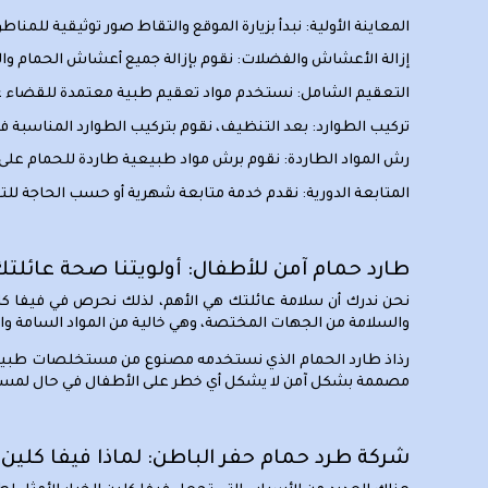
المعاينة الأولية:
نبدأ بزيارة الموقع والتقاط صور توثيقية للمناط
إزالة الأعشاش والفضلات:
نقوم بإزالة جميع أعشاش الحمام وال
التعقيم الشامل:
نستخدم مواد تعقيم طبية معتمدة للقضاء على
تركيب الطوارد:
بعد التنظيف، نقوم بتركيب الطوارد المناسبة في
رش المواد الطاردة:
نقوم برش مواد طبيعية طاردة للحمام على ا
المتابعة الدورية:
نقدم خدمة متابعة شهرية أو حسب الحاجة للتأك
طارد حمام آمن للأطفال: أولويتنا صحة عائلت
نحن ندرك أن سلامة عائلتك هي الأهم، لذلك نحرص في فيفا كلي
والسلامة من الجهات المختصة، وهي خالية من المواد السامة والك
رذاذ طارد الحمام الذي نستخدمه مصنوع من مستخلصات طبيعية ذ
مصممة بشكل آمن لا يشكل أي خطر على الأطفال في حال لمسها 
شركة طرد حمام حفر الباطن: لماذا فيفا كلين 