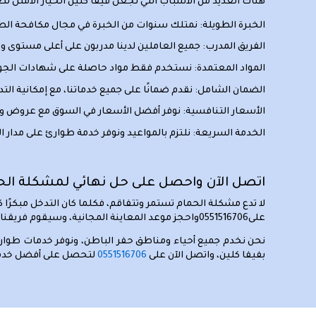
هناك العديد من الأسباب التي تجعل فيفا كلين الخيار الأمثل لط
الخبرة الطويلة:
نمتلك سنوات من الخبرة في مجال مكافحة الطي
الفريق المدرب:
جميع العاملين لدينا مدربون على أعلى مستوى وي
المواد المعتمدة:
نستخدم فقط مواد حاصلة على شهادات الجودة 
الضمان الشامل:
نقدم ضمانًا على جميع خدماتنا، مع إمكانية ا
الأسعار التنافسية:
نوفر أفضل الأسعار في السوق مع عروض وخ
الخدمة السريعة:
نلتزم بالمواعيد ونوفر خدمة طوارئ على مدار ا
اتصل الآن واحصل على حل نهائي لمشكلة الح
لا تدع مشكلة الحمام تستمر وتتفاقم، فكلما كان التدخل مبكرًا 
على0551516706واحجز موعد المعاينة المجانية، وسيقوم فريقنا المتخصص بزيارتك في الوقت المناسب لك وتقديم عرض سعر تفصيلي بدون أي التزام.
نحن نخدم جميع أحياء ومناطق حفر الباطن، ونوفر خدمات طوارئ ل
بفيفا كلين، واتصل الآن على
0551516706
لتحصل على أفضل خدمة ط