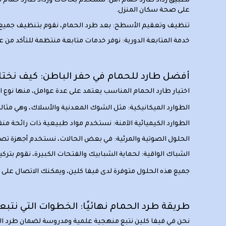
تطبيق رذاذ طارد حمام آمن:
نستخدم بخاخات ورذاذ طارد حمام طبيع
على صحة سكان المنزل.
تنظيف وتعقيم الأسطح:
بعد طرد الحمام، نقوم بتنظيف جميع ا
خدمة المتابعة الدورية:
نوفر خدمات متابعة منتظمة للتأكد من ع
أفضل طارد للحمام في حفر الباطن: كيف نختا
اختيار طارد الحمام المناسب يعتمد على عدة عوامل، منها نوع ا
الطوارد الميكانيكية:
مثل الشوك المعدنية والأسلاك، وهي مثالي
الطوارد الكيميائية الآمنة:
نستخدم مواد طبيعية ذات رائحة منفرة 
الحلول الصوتية والمرئية:
في بعض الحالات، نستخدم أجهزة تصدر أص
الشباك الواقية:
لحماية الشبابيك والفتحات الكبيرة، نقوم بتركيب
جميع هذه الحلول متوفرة لدى فيفا كلين، ويمكنك الاتصال على
6
طريقة طرد الحمام نهائيًا: الخطوات التي نتبع
نحن في فيفا كلين نتبع منهجية علمية ومدروسة لضمان طرد الحم