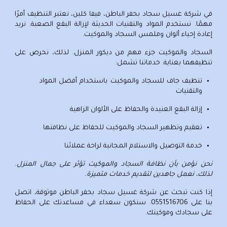
في
شركة غسيل سجاد بحفر الباطن
، فيفا كلين، نعتبر التنظيف أمرًا
مهمًا. نستخدم المواد والتقنيات الحديثة لإزالة البقع الصعبة. نريد
إعادة إحياء ألوان وملمس السجاد والموكيت.
السجاد والموكيت جزء مهم من ديكور المنزل. لذلك، نحرص على
تنظيفهما بعناية. خدماتنا تشمل:
تنظيف جاف للسجاد والموكيت
باستخدام أفضل المواد
والتقنيات
إزالة البقع العنيدة والحفاظ على الألوان الزاهية
تعقيم وتطهير السجاد والموكيت للحفاظ على نظافتها
خدمة التوصيل والاستلام المجانية لراحة عملائنا
نحن نؤمن بأن نظافة السجاد والموكيت تؤثر على جمال المنزل.
لذلك، نعمل جاهدين لتقديم خدمات متميزة.
إذا كنت تبحث عن
شركة غسيل سجاد بحفر الباطن
موثوقة، اتصل
بنا على
0551516706
. سنكون سعداء في مساعدتك على الحفاظ
على سجادك وموكيتك.