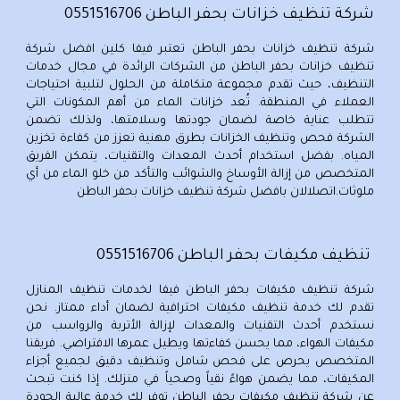
شركة تنظيف خزانات بحفر الباطن 0551516706
شركة تنظيف خزانات بحفر الباطن تعتبر فيفا كلين افضل شركة
تنظيف خزانات بحفر الباطن من الشركات الرائدة في مجال خدمات
التنظيف، حيث تقدم مجموعة متكاملة من الحلول لتلبية احتياجات
العملاء في المنطقة. تُعد خزانات الماء من أهم المكونات التي
تتطلب عناية خاصة لضمان جودتها وسلامتها، ولذلك تضمن
الشركة فحص وتنظيف الخزانات بطرق مهنية تعزز من كفاءة تخزين
المياه. بفضل استخدام أحدث المعدات والتقنيات، يتمكن الفريق
المتخصص من إزالة الأوساخ والشوائب والتأكد من خلو الماء من أي
ملوثات.اتصلالان بافضل شركة تنظيف خزانات بحفر الباطن
تنظيف مكيفات بحفر الباطن 0551516706
شركة تنظيف مكيفات بحفر الباطن فيفا لخدمات تنظيف المنازل
تقدم لك خدمة تنظيف مكيفات احترافية لضمان أداء ممتاز. نحن
نستخدم أحدث التقنيات والمعدات لإزالة الأتربة والرواسب من
مكيفات الهواء، مما يحسن كفاءتها ويطيل عمرها الافتراضي. فريقنا
المتخصص يحرص على فحص شامل وتنظيف دقيق لجميع أجزاء
المكيفات، مما يضمن هواءً نقياً وصحياً في منزلك. إذا كنت تبحث
عن شركة تنظيف مكيفات بحفر الباطن توفر لك خدمة عالية الجودة