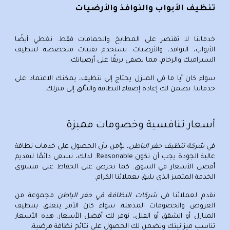
تنظيف الأبواب والنوافذ والأرضيات
خدماتنا لا تقتصر على المطابخ والحمامات فقط. نغطي أيضًا
الأبواب، النوافذ، والأرضيات. نستخدم تقنيات متخصصة لتنظيف
السيراميك والرخام، مما يضفي بريقًا على أرضياتك.
سواء كان أي
ا
ما في المنزل
ي
حتاج إلى تنظيف، يمكنك الاعتماد على
خدماتنا. نضمن لك إعادة إضفاء النظافة والتألق إلى منزلك.
أسعار تنافسية وخصومات مميزة
في
شركة تنظيف حفر الباطن
، نؤمن بأن الحصول على خدمات نظافة
عالية الجودة يجب أن تكون Reasonable. لذلك، نسعى دائمًا لتقديم
أفضل الأسعار في السوق. كما نحرص على الحفاظ على مستوى
الخدمة المتميز الذي يليق بعملائنا الكرام.
نقدم لعملائنا في
شركات النظافة في حفر الباطن
مجموعة من
العروض والخصومات المذهلة. سواء كان الأمر يتعلق بتنظيف
المنازل أو الشقق أو الفلل، نوفر لك أفضل الأسعار. هذه الأسعار
تناسب ميزانيتك وتضمن لك الحصول على نتائج نظافة مرضية.