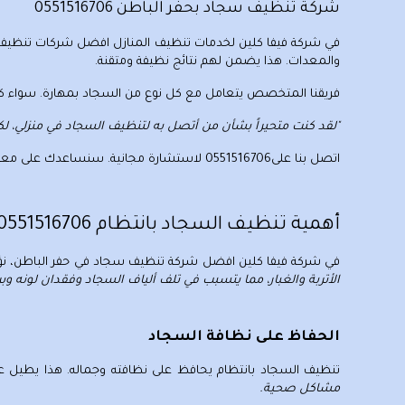
شركة تنظيف سجاد بحفر الباطن 0551516706
في
شركة فيفا كلين لخدمات تنظيف
المنازل
ا
فضل شركات تنظيف ال
والمعدات. هذا يضمن لهم نتائج نظيفة ومتقنة.
فريقنا المتخصص يتعامل مع كل نوع من السجاد بمهارة. سواء كان قد
"لقد كنت متحيراً بشأن من أتصل به لتنظيف السجاد في منزلي، لك
اتصل بنا على
0551516706
لاستشارة مجانية. سنساعدك على معرفة
أهمية تنظيف السجاد بانتظام 0551516706
في شركة فيفا كلين افضل شركة تنظيف سجاد في حفر الباطن، ن
الأتربة والغبار، مما يتسبب في تلف ألياف السجاد وفقدان لونه وب
الحفاظ على نظافة السجاد
تنظيف السجاد بانتظام
يحافظ على نظافته وجماله. هذا يطيل ع
مشاكل صحية.