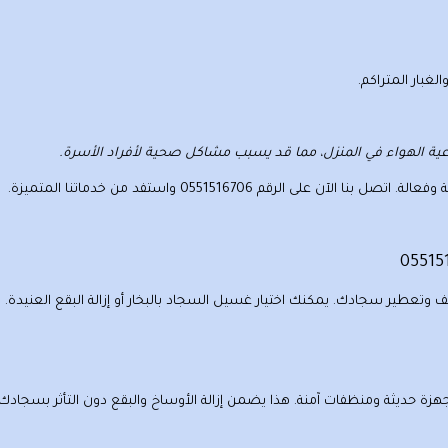
بار المتراكم.
 نوعية الهواء في المنزل، مما قد يسبب مشاكل صحية لأفراد الأسرة.
وفعالة. اتصل بنا الآن على الرقم
0551516706
واستفد من خدماتنا المتميزة.
يف وتعطير سجادك. يمكنك اختيار
غسيل السجاد بالبخار
أو
إزالة البقع العنيدة
. 
هزة حديثة وم
ن
ظفات آمنة. هذا يضمن إزالة الأوساخ والبقع دون التأثر بسجادك.